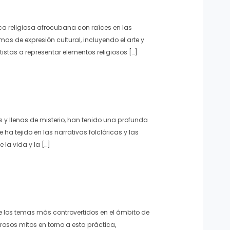
tica religiosa afrocubana con raíces en las
as de expresión cultural, incluyendo el arte y
tistas a representar elementos religiosos […]
as y llenas de misterio, han tenido una profunda
e ha tejido en las narrativas folclóricas y las
la vida y la […]
 los temas más controvertidos en el ámbito de
erosos mitos en torno a esta práctica,