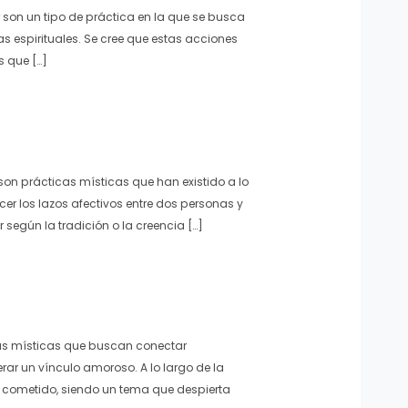
son un tipo de práctica en la que se busca
as espirituales. Se cree que estas acciones
s que […]
on prácticas místicas que han existido a lo
lecer los lazos afectivos entre dos personas y
 según la tradición o la creencia […]
as místicas que buscan conectar
rar un vínculo amoroso. A lo largo de la
ste cometido, siendo un tema que despierta