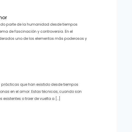
mor
sido parte de la humanidad desde tiempos
ema de fascinación y controversia. En el
iderados uno de los elementos más poderosos y
 prácticas que han existido desde tiempos
sonas en el amor. Estas técnicas, cuando son
 existentes o traer de vuelta a […]