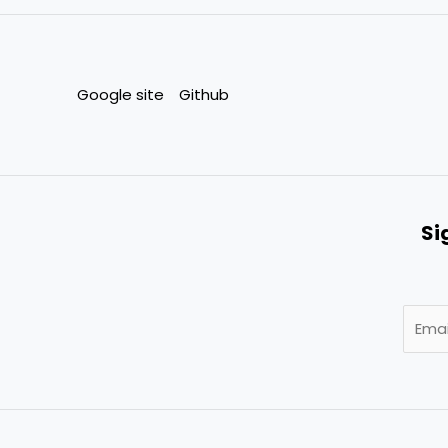
Google site
Github
Si
E
m
a
i
l
*