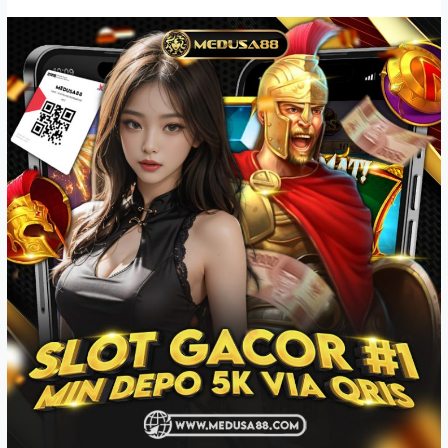
Spaceman
Slot
Pragmatic:
Gampang
Main,
Cuan
Deras