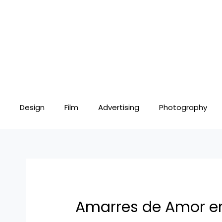
Skip
Post
to
navigation
content
Design
Film
Advertising
Photography
Amarres de Amor en