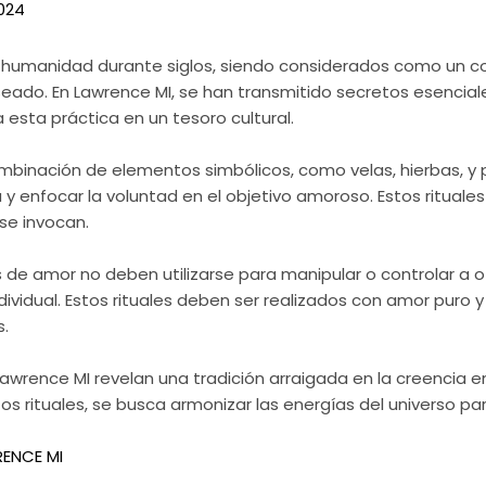
024
a humanidad durante siglos, siendo considerados como un co
ado. En Lawrence MI, se han transmitido secretos esencial
 esta práctica en un tesoro cultural.
binación de elementos simbólicos, como velas, hierbas, y pa
 y enfocar la voluntad en el objetivo amoroso. Estos rituale
se invocan.
 de amor no deben utilizarse para manipular o controlar a 
 individual. Estos rituales deben ser realizados con amor puro
s.
awrence MI revelan una tradición arraigada en la creencia en 
os rituales, se busca armonizar las energías del universo par
RENCE MI