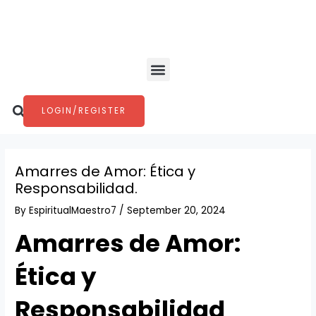
Skip
Post
to
navigation
content
Menu
Search
LOGIN/REGISTER
Amarres de Amor: Ética y
Responsabilidad.
By
EspiritualMaestro7
/
September 20, 2024
Amarres de Amor:
Ética y
Responsabilidad