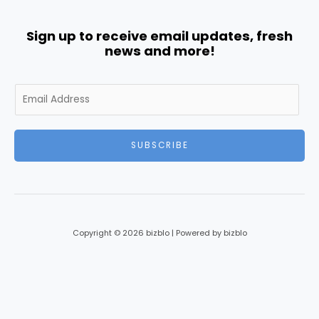
Sign up to receive email updates, fresh
news and more!
E
m
a
i
SUBSCRIBE
l
*
Copyright © 2026 bizblo | Powered by bizblo