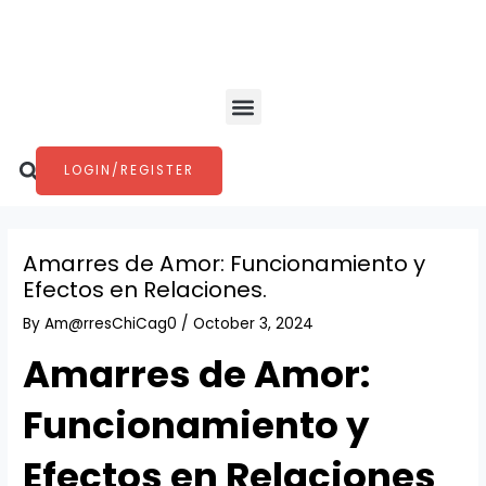
Skip
Post
to
navigation
content
Menu
Search
LOGIN/REGISTER
Amarres de Amor: Funcionamiento y
Efectos en Relaciones.
By
Am@rresChiCag0
/
October 3, 2024
Amarres de Amor:
Funcionamiento y
Efectos en Relaciones