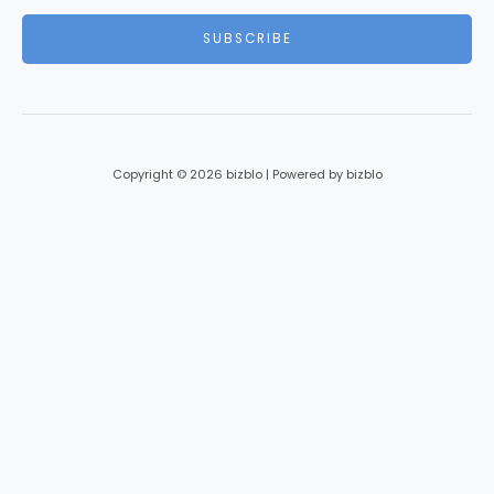
a
i
SUBSCRIBE
l
*
Copyright © 2026 bizblo | Powered by bizblo