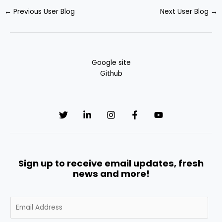
←
Previous User Blog
Next User Blog
→
Google site
Github
Sign up to receive email updates, fresh
news and more!
E
m