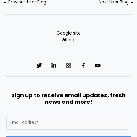
←
Previous User Blog
Next User Blog
→
Google site
Github
Sign up to receive email updates, fresh
news and more!
E
m
a