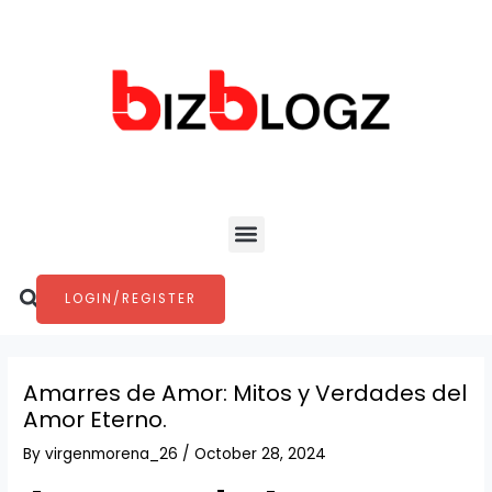
Skip
Post
to
navigation
content
Menu
Search
LOGIN/REGISTER
Amarres de Amor: Mitos y Verdades del
Amor Eterno.
By
virgenmorena_26
/
October 28, 2024