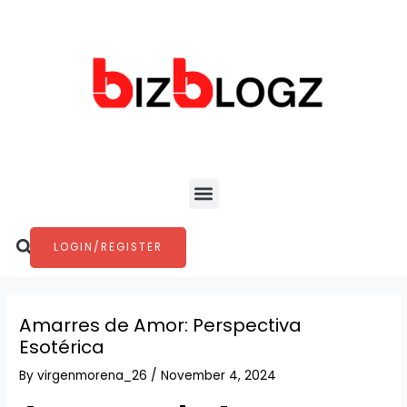
Skip
Post
to
navigation
content
Menu
Search
LOGIN/REGISTER
Amarres de Amor: Perspectiva
Esotérica
By
virgenmorena_26
/
November 4, 2024