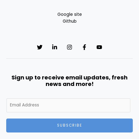
Google site
Github
Sign up to receive email updates, fresh
news and more!
E
m
a
i
SUBSCRIBE
l
*