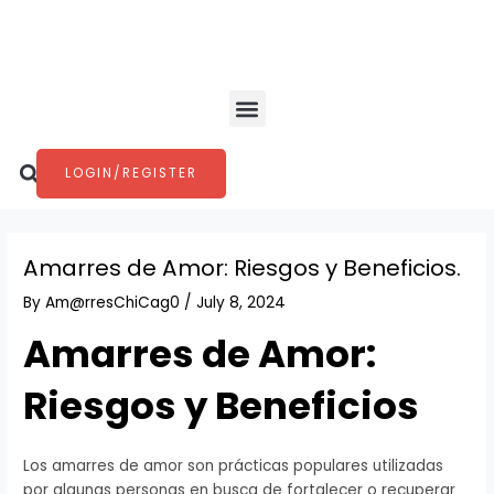
Skip
Post
to
navigation
content
Menu
Search
LOGIN/REGISTER
Amarres de Amor: Riesgos y Beneficios.
By
Am@rresChiCag0
/
July 8, 2024
Amarres de Amor:
Riesgos y Beneficios
Los amarres de amor son prácticas populares utilizadas
por algunas personas en busca de fortalecer o recuperar