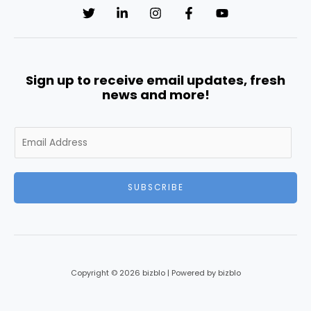
Sign up to receive email updates, fresh
news and more!
E
m
a
i
SUBSCRIBE
l
*
Copyright © 2026 bizblo | Powered by bizblo