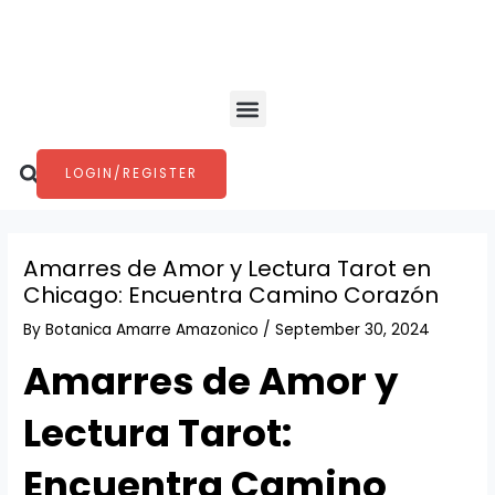
Skip
Post
to
navigation
content
Menu
Search
LOGIN/REGISTER
Amarres de Amor y Lectura Tarot en
Chicago: Encuentra Camino Corazón
By
Botanica Amarre Amazonico
/
September 30, 2024
Amarres de Amor y
Lectura Tarot:
Encuentra Camino