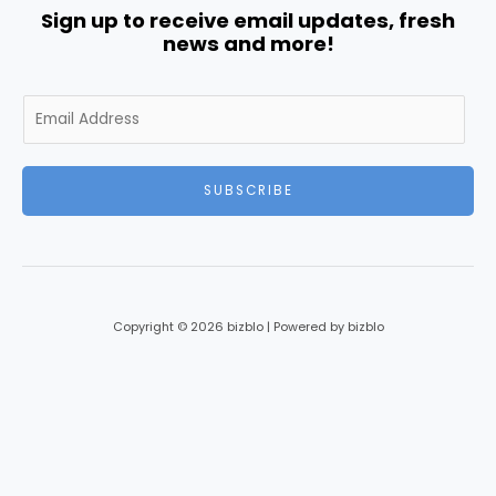
Sign up to receive email updates, fresh
news and more!
E
m
a
i
SUBSCRIBE
l
*
Copyright © 2026 bizblo | Powered by bizblo