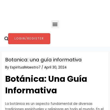
Skip
Post
to
navigation
content
Menu
Search
LOGIN/REGISTER
Botanica: una guía informativa
By
EspiritualMaestro7
/
April 30, 2024
Botánica: Una Guía
Informativa
La botánica es un aspecto fundamental de diversas
tradiciones espirituales y religiosas en todo el mundo. En el