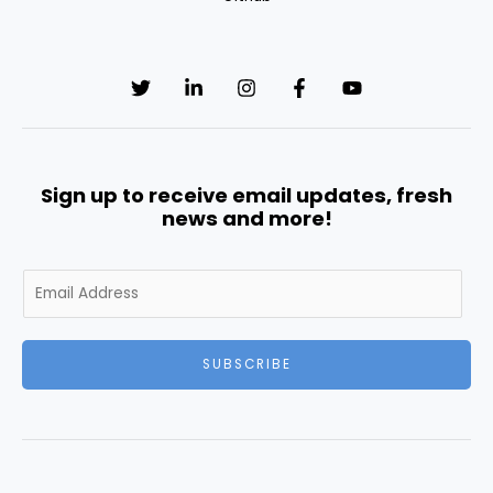
Sign up to receive email updates, fresh
news and more!
E
m
a
i
SUBSCRIBE
l
*