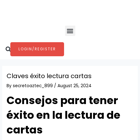
Skip
Post
to
navigation
content
Menu
Search
LOGIN/REGISTER
Claves éxito lectura cartas
By
secretoaztec_899
/
August 25, 2024
Consejos para tener
éxito en la lectura de
cartas