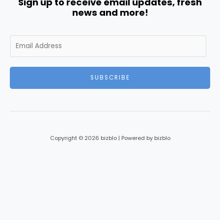
Sign up to receive email updates, fresh
news and more!
E
m
a
i
SUBSCRIBE
l
*
Copyright © 2026 bizblo | Powered by bizblo