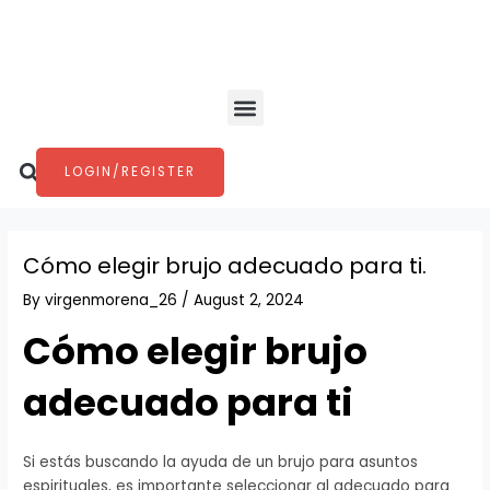
Skip
Post
to
navigation
content
Menu
Search
LOGIN/REGISTER
Cómo elegir brujo adecuado para ti.
By
virgenmorena_26
/
August 2, 2024
Cómo elegir brujo
adecuado para ti
Si estás buscando la ayuda de un brujo para asuntos
espirituales, es importante seleccionar al adecuado para