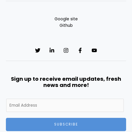
Google site
Github
Sign up to receive email updates, fresh
news and more!
E
m
a
i
SUBSCRIBE
l