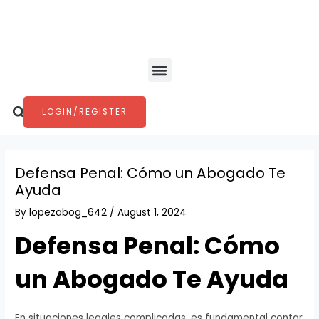
Skip
Post
to
navigation
content
Menu
Search
LOGIN/REGISTER
Defensa Penal: Cómo un Abogado Te
Ayuda
By
lopezabog_642
/
August 1, 2024
Defensa Penal: Cómo
un Abogado Te Ayuda
En situaciones legales complicadas, es fundamental contar