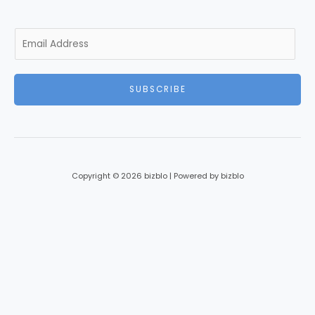
E
m
a
i
SUBSCRIBE
l
*
Copyright © 2026 bizblo | Powered by bizblo