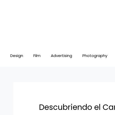
Skip
Post
to
navigation
content
Design
Film
Advertising
Photography
Descubriendo el Ca