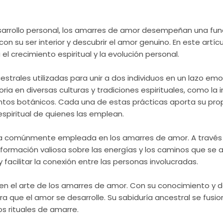
 desarrollo personal, los amarres de amor desempeñan una fun
con su ser interior y descubrir el amor genuino. En este artí
 crecimiento espiritual y la evolución personal.
trales utilizadas para unir a dos individuos en un lazo emoc
storia en diversas culturas y tradiciones espirituales, como la
entos botánicos. Cada una de estas prácticas aporta su prop
espiritual de quienes las emplean.
ta comúnmente empleada en los amarres de amor. A través de
nformación valiosa sobre las energías y los caminos que se a
y facilitar la conexión entre las personas involucradas.
s en el arte de los amarres de amor. Con su conocimiento y 
ara que el amor se desarrolle. Su sabiduría ancestral se fu
os rituales de amarre.