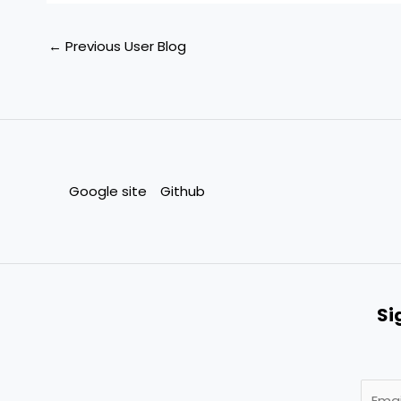
←
Previous User Blog
Google site
Github
Si
E