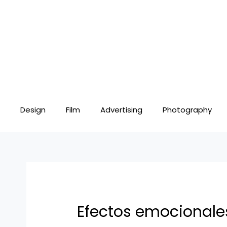
Skip
Post
to
navigation
content
Design
Film
Advertising
Photography
Efectos emocionale