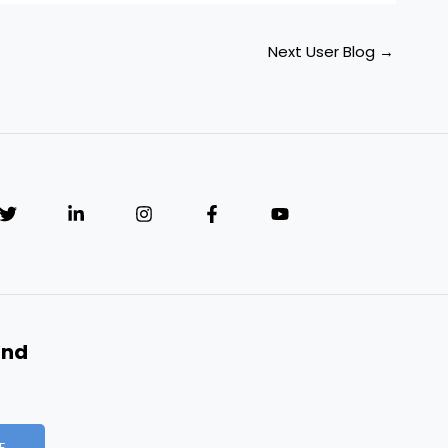
Next User Blog
→
and
E