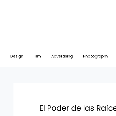
Skip
Post
to
navigation
content
Design
Film
Advertising
Photography
El Poder de las Raic