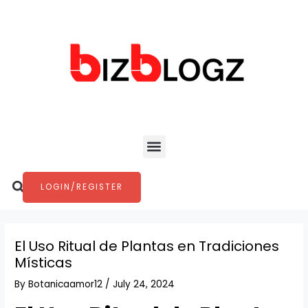
Skip
Post
to
navigation
content
Menu
Search
LOGIN/REGISTER
El Uso Ritual de Plantas en Tradiciones
Místicas
By
Botanicaamor12
/
July 24, 2024