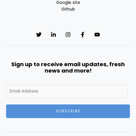
Google site
Github
Sign up to receive email updates, fresh
news and more!
E
m
a
i
SUBSCRIBE
l
*