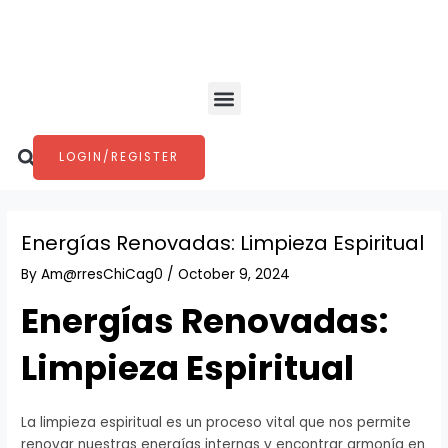
Skip
Post
to
navigation
content
Menu
Search
LOGIN/REGISTER
Energías Renovadas: Limpieza Espiritual
By
Am@rresChiCag0
/
October 9, 2024
Energías Renovadas:
Limpieza Espiritual
La limpieza espiritual es un proceso vital que nos permite
renovar nuestras energías internas y encontrar armonía en