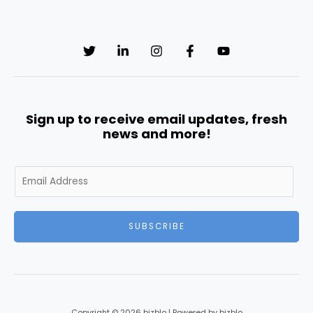
Sign up to receive email updates, fresh
news and more!
E
m
a
i
SUBSCRIBE
l
*
Copyright © 2026 bizblo | Powered by bizblo