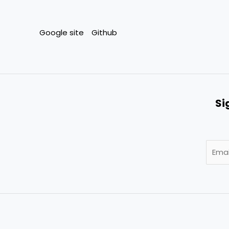
Google site
Github
Si
E
m
a
i
l
*