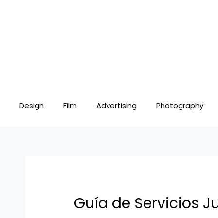
Skip
Post
to
navigation
content
Design
Film
Advertising
Photography
Guía de Servicios J