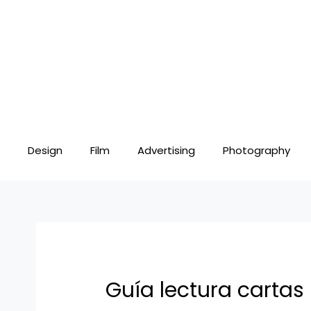
Skip
Post
to
navigation
content
Design
Film
Advertising
Photography
Guía lectura cartas 