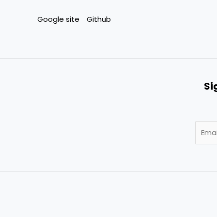
Google site
Github
Si
E
m
a
i
l
*