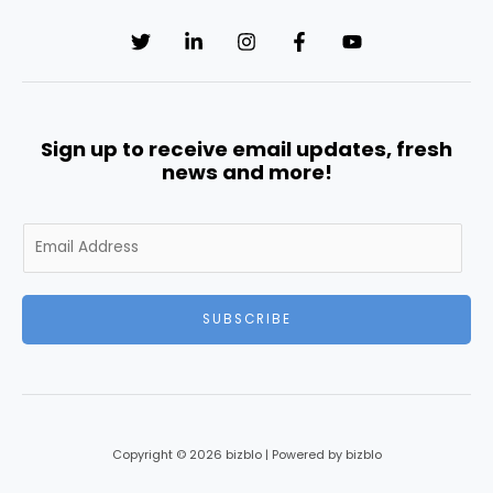
Sign up to receive email updates, fresh
news and more!
E
m
a
i
SUBSCRIBE
l
*
Copyright © 2026 bizblo | Powered by bizblo