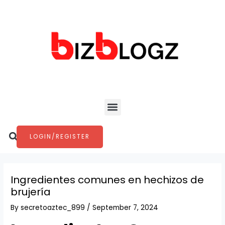
Skip
Post
to
navigation
content
Menu
Search
LOGIN/REGISTER
Ingredientes comunes en hechizos de
brujería
By
secretoaztec_899
/
September 7, 2024