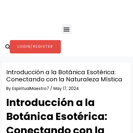
Skip
Post
to
navigation
content
Menu
Search
LOGIN/REGISTER
Introducción a la Botánica Esotérica:
Conectando con la Naturaleza Mística
By
EspiritualMaestro7
/
May 17, 2024
Introducción a la
Botánica Esotérica:
Conectando con la