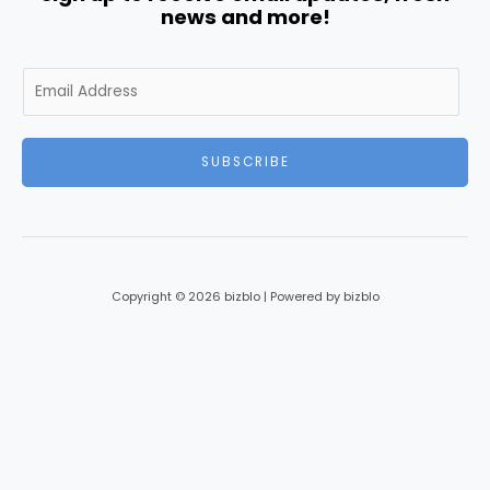
news and more!
E
m
a
i
SUBSCRIBE
l
*
Copyright © 2026 bizblo | Powered by bizblo