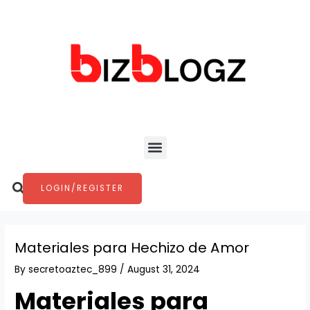
Skip
Post
to
navigation
content
Menu
Search
LOGIN/REGISTER
Materiales para Hechizo de Amor
By
secretoaztec_899
/
August 31, 2024
Materiales para