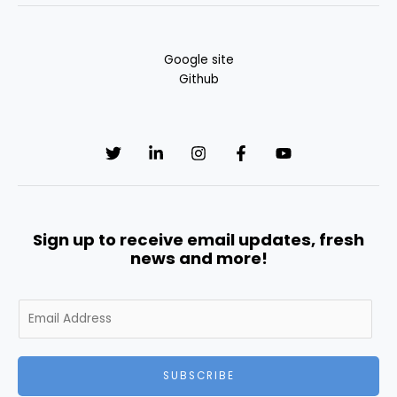
Google site
Github
Sign up to receive email updates, fresh
news and more!
E
m
a
i
SUBSCRIBE
l