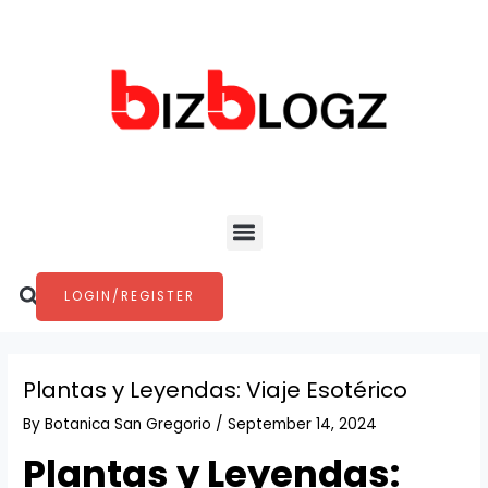
Skip
Post
to
navigation
content
Menu
Search
LOGIN/REGISTER
Plantas y Leyendas: Viaje Esotérico
By
Botanica San Gregorio
/
September 14, 2024
Plantas y Leyendas: