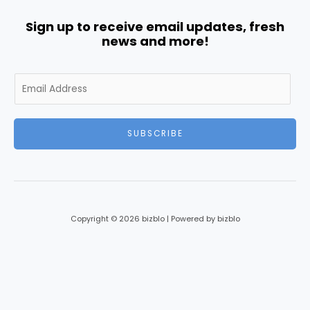
Sign up to receive email updates, fresh
news and more!
E
m
a
i
SUBSCRIBE
l
*
Copyright © 2026 bizblo | Powered by bizblo