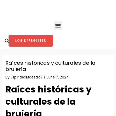
Skip
Post
to
navigation
content
Menu
Search
LOGIN/REGISTER
Raíces históricas y culturales de la
brujería
By
EspiritualMaestro7
/
June 7, 2024
Raíces históricas y
culturales de la
brujería