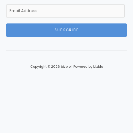
E
m
a
i
SUBSCRIBE
l
*
Copyright © 2026 bizblo | Powered by bizblo