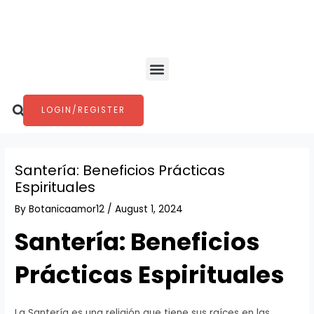
Skip
Post
to
navigation
content
Menu
Search
LOGIN/REGISTER
Santería: Beneficios Prácticas
Espirituales
By
Botanicaamor12
/
August 1, 2024
Santería: Beneficios
Prácticas Espirituales
La Santería es una religión que tiene sus raíces en las