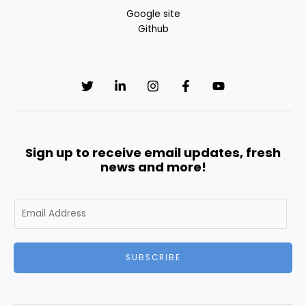
Google site
Github
Sign up to receive email updates, fresh
news and more!
E
m
a
i
SUBSCRIBE
l
*