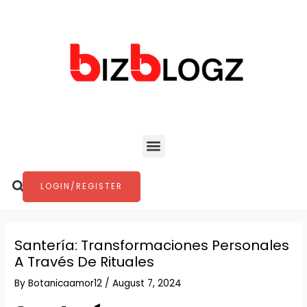
Skip
Post
to
navigation
content
Menu
Search
LOGIN/REGISTER
Santería: Transformaciones Personales
A Través De Rituales
By
Botanicaamor12
/
August 7, 2024