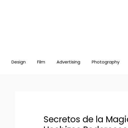
Skip
Post
to
navigation
content
Design
Film
Advertising
Photography
Secretos de la Magi