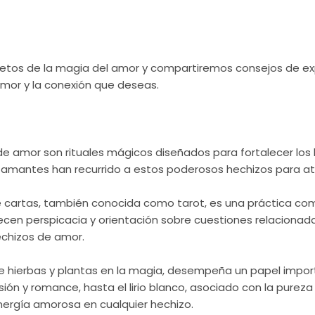
retos de la magia del amor y compartiremos consejos de exp
mor y la conexión que deseas.
e amor son rituales mágicos diseñados para fortalecer los
amantes han recurrido a estos poderosos hechizos para atra
e cartas, también conocida como tarot, es una práctica com
recen perspicacia y orientación sobre cuestiones relacionada
hechizos de amor.
de hierbas y plantas en la magia, desempeña un papel imp
ión y romance, hasta el lirio blanco, asociado con la pureza 
energía amorosa en cualquier hechizo.