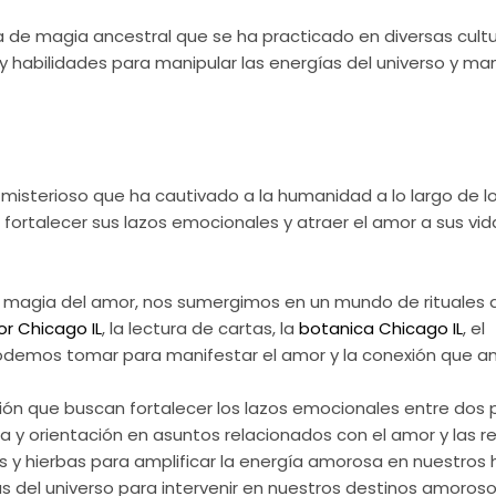
a de magia ancestral que se ha practicado en diversas cultu
y habilidades para manipular las energías del universo y man
 misterioso que ha cautivado a la humanidad a lo largo de l
ortalecer sus lazos emocionales y atraer el amor a sus vida
 la magia del amor, nos sumergimos en un mundo de rituales
r Chicago IL
, la lectura de cartas, la
botanica Chicago IL
, el
odemos tomar para manifestar el amor y la conexión que a
ión que buscan fortalecer los lazos emocionales entre dos 
a y orientación en asuntos relacionados con el amor y las rel
 y hierbas para amplificar la energía amorosa en nuestros h
s del universo para intervenir en nuestros destinos amoroso