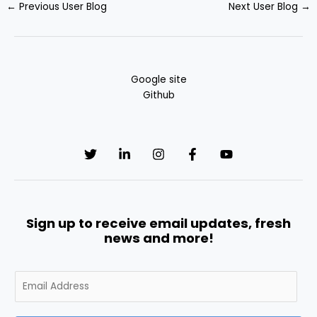
←
Previous User Blog
Next User Blog
→
Google site
Github
Sign up to receive email updates, fresh
news and more!
E
m
a