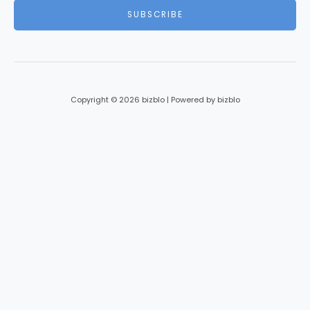
i
SUBSCRIBE
l
*
Copyright © 2026 bizblo | Powered by bizblo