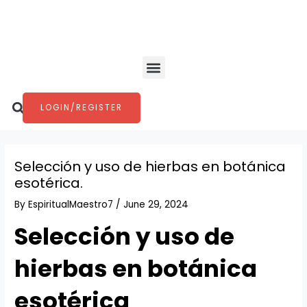
Skip
Post
to
navigation
content
Menu
Search
LOGIN/REGISTER
Selección y uso de hierbas en botánica
esotérica.
By
EspiritualMaestro7
/
June 29, 2024
Selección y uso de
hierbas en botánica
esotérica