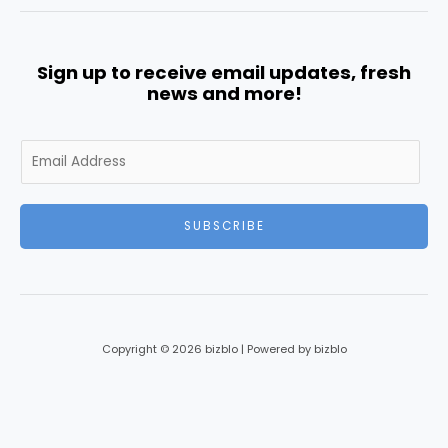
Sign up to receive email updates, fresh
news and more!
E
m
a
i
SUBSCRIBE
l
*
Copyright © 2026 bizblo | Powered by bizblo