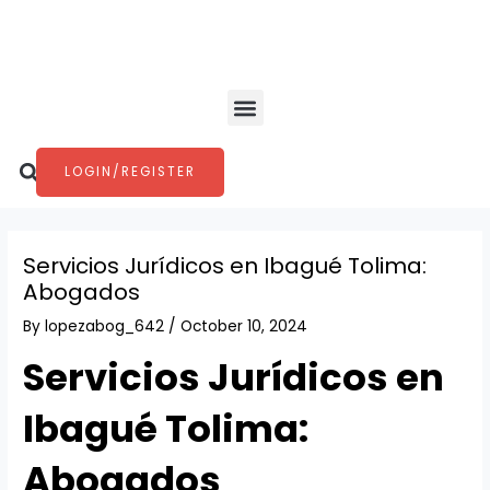
Skip
Post
to
navigation
content
Menu
Search
LOGIN/REGISTER
Servicios Jurídicos en Ibagué Tolima:
Abogados
By
lopezabog_642
/
October 10, 2024
Servicios Jurídicos en
Ibagué Tolima:
Abogados