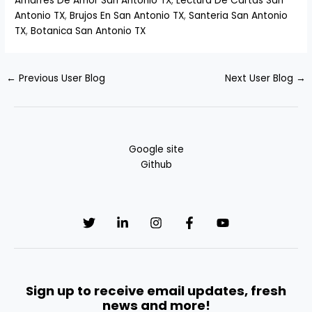
Amarres De Amor San Antonio TX
,
Lectura De Cartas San
Antonio TX
,
Brujos En San Antonio TX
,
Santeria San Antonio
TX
,
Botanica San Antonio TX
←
Previous User Blog
Next User Blog
→
Google site
Github
Sign up to receive email updates, fresh
news and more!