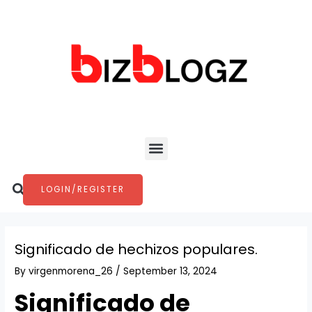
Skip
Post
to
navigation
content
Menu
Search
LOGIN/REGISTER
Significado de hechizos populares.
By
virgenmorena_26
/
September 13, 2024
Significado de