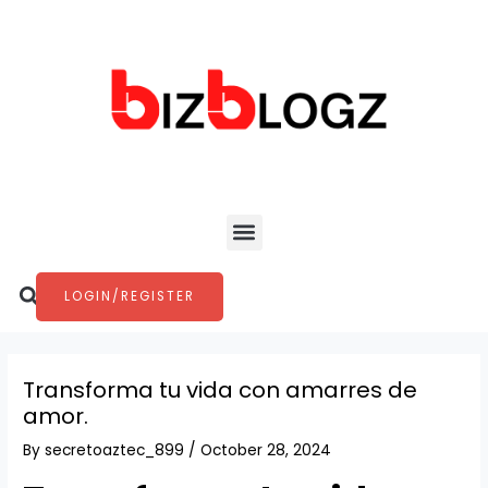
Skip
Post
to
navigation
content
Menu
Search
LOGIN/REGISTER
Transforma tu vida con amarres de
amor.
By
secretoaztec_899
/
October 28, 2024