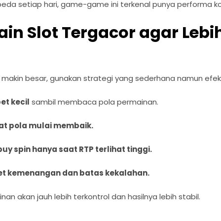
beda setiap hari, game-game ini terkenal punya performa ko
ain Slot Tergacor agar Lebi
makin besar, gunakan strategi yang sederhana namun efekt
et kecil
sambil membaca pola permainan.
at pola mulai membaik.
uy spin hanya saat RTP terlihat tinggi.
et kemenangan dan batas kekalahan.
nan akan jauh lebih terkontrol dan hasilnya lebih stabil.