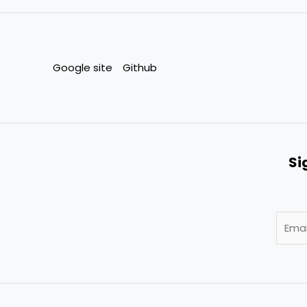
Google site
Github
Si
E
m
a
i
l
*