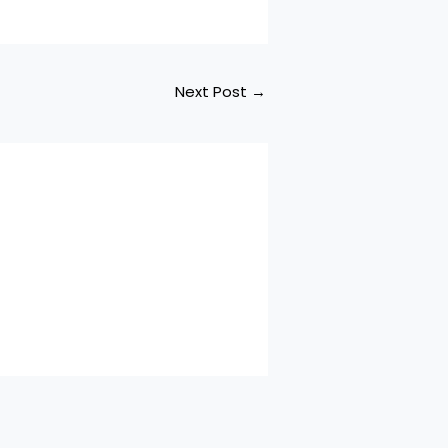
Next Post
→