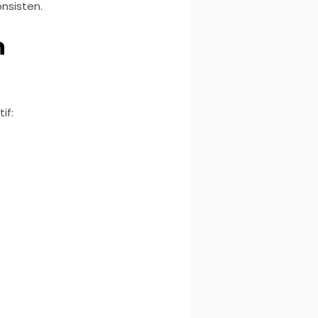
nsisten.
h
if: