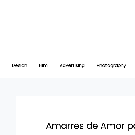
Skip
Post
to
navigation
content
Design
Film
Advertising
Photography
Amarres de Amor p