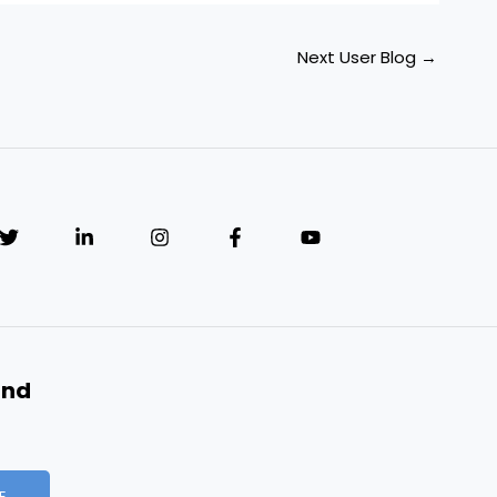
Next User Blog
→
and
E