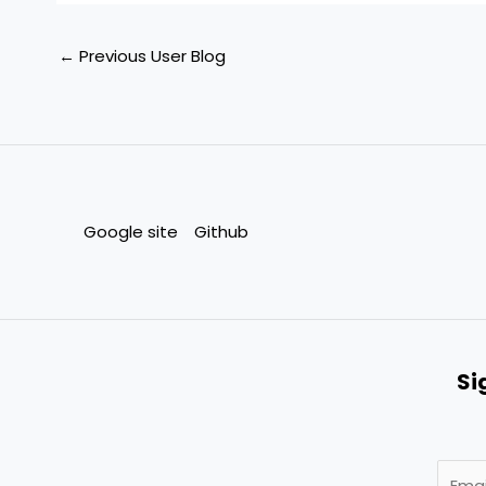
←
Previous User Blog
Google site
Github
Si
E