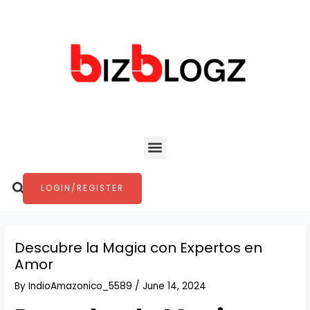
Skip
Post
to
navigation
content
Menu
Search
LOGIN/REGISTER
Descubre la Magia con Expertos en
Amor
By
IndioAmazonico_5589
/
June 14, 2024