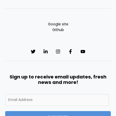
Google site
Github
Sign up to receive email updates, fresh
news and more!
E
m
a
i