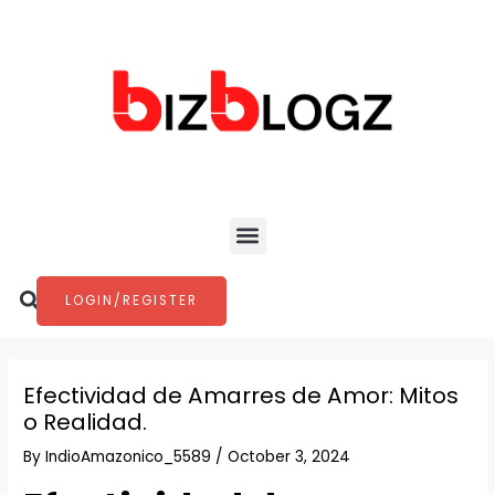
Skip
Post
to
navigation
content
Menu
Search
LOGIN/REGISTER
Efectividad de Amarres de Amor: Mitos
o Realidad.
By
IndioAmazonico_5589
/
October 3, 2024