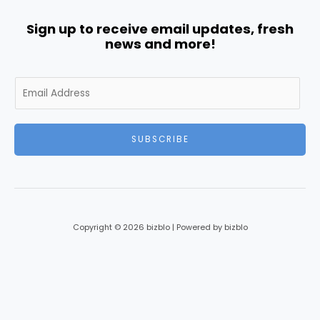
Sign up to receive email updates, fresh
news and more!
E
m
a
i
SUBSCRIBE
l
*
Copyright © 2026 bizblo | Powered by bizblo