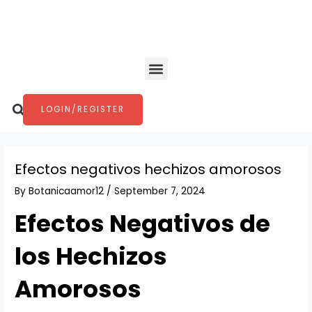
Skip
Post
to
navigation
content
Menu
Search
LOGIN/REGISTER
Efectos negativos hechizos amorosos
By
Botanicaamor12
/
September 7, 2024
Efectos Negativos de
los Hechizos
Amorosos