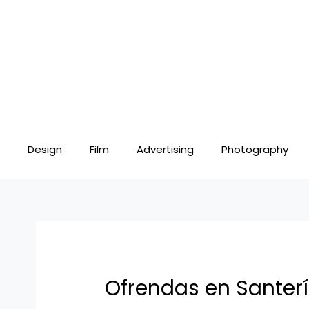
Skip
Post
to
navigation
content
Design
Film
Advertising
Photography
Ofrendas en Santerí