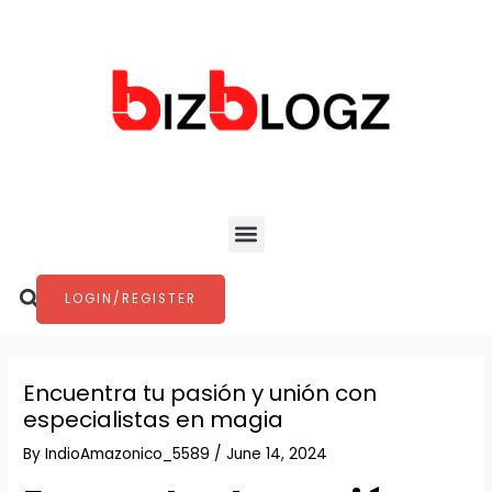
Skip
Post
to
navigation
content
Menu
Search
LOGIN/REGISTER
Encuentra tu pasión y unión con
especialistas en magia
By
IndioAmazonico_5589
/
June 14, 2024