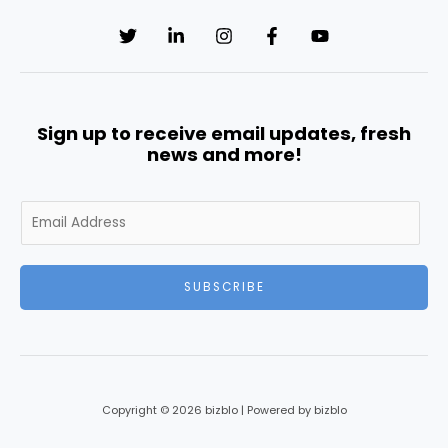
Sign up to receive email updates, fresh
news and more!
E
m
a
i
SUBSCRIBE
l
*
Copyright © 2026 bizblo | Powered by bizblo