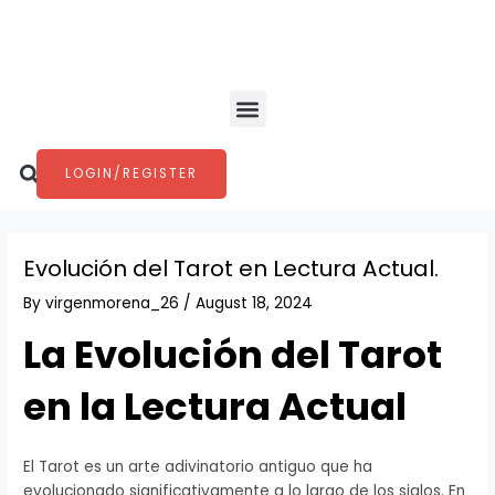
Skip
Post
to
navigation
content
Menu
Search
LOGIN/REGISTER
Evolución del Tarot en Lectura Actual.
By
virgenmorena_26
/
August 18, 2024
La Evolución del Tarot
en la Lectura Actual
El Tarot es un arte adivinatorio antiguo que ha
evolucionado significativamente a lo largo de los siglos. En