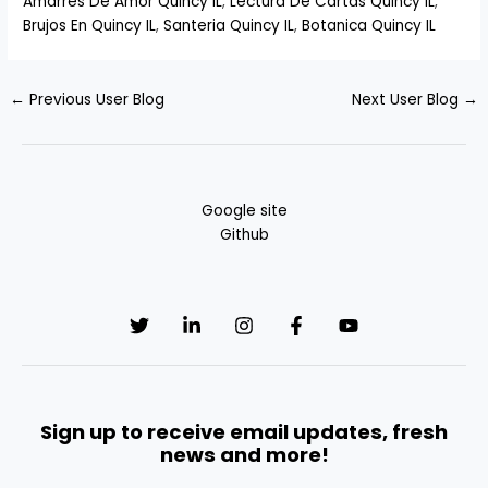
Amarres De Amor Quincy IL
,
Lectura De Cartas Quincy IL
,
Brujos En Quincy IL
,
Santeria Quincy IL
,
Botanica Quincy IL
←
Previous User Blog
Next User Blog
→
Google site
Github
Sign up to receive email updates, fresh
news and more!