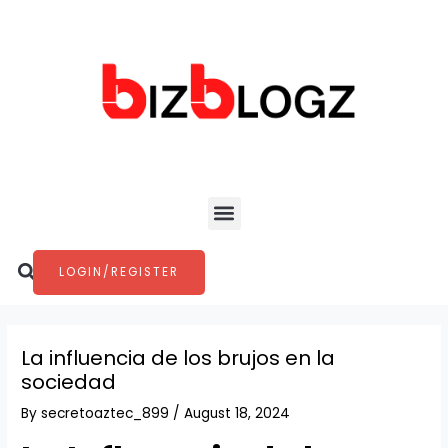
Skip
Post
to
navigation
content
Menu
Search
LOGIN/REGISTER
La influencia de los brujos en la
sociedad
By
secretoaztec_899
/
August 18, 2024