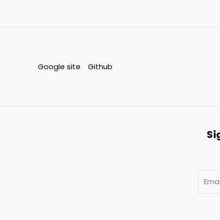
Google site
Github
Si
E
m
a
i