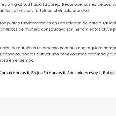
io y gratitud hacia tu pareja. Reconocer sus esfuerzos, va
nfianza mutua y fortalece el vínculo afectivo.
 son pilares fundamentales en una relación de pareja salu
s conflictos de manera constructiva son herramientas clave p
 relación de pareja es un proceso continuo que requiere com
tos consejos, podrás cultivar una conexión más profunda y d
rará en el tiempo.
Cartas Harvey IL
,
Brujos En Harvey IL
,
Santeria Harvey IL
,
Botani