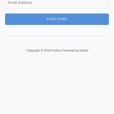
m
a
i
SUBSCRIBE
l
*
Copyright © 2026 bizblo | Powered by bizblo