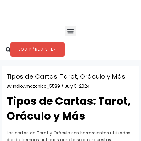
Skip
Post
to
navigation
content
Menu
Search
LOGIN/REGISTER
Tipos de Cartas: Tarot, Oráculo y Más
By
IndioAmazonico_5589
/
July 5, 2024
Tipos de Cartas: Tarot,
Oráculo y Más
Las cartas de Tarot y Oráculo son herramientas utilizadas
desde tiempos antiguos para buscar respuestas,